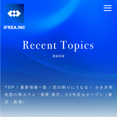
TOP
/
最新情報一覧
/ 匠の削りにうなる！ かき氷特
化型の和カフェ「茶寮 億万」が2号店をオープン（東
京・新宿）